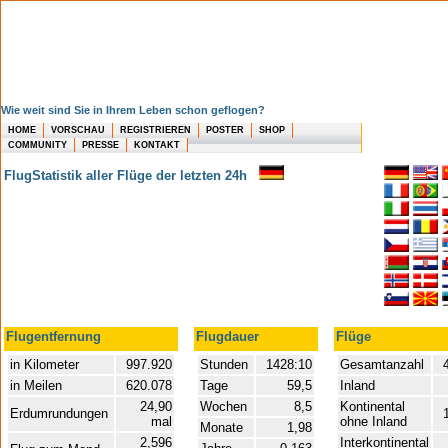
Wie weit sind Sie in Ihrem Leben schon geflogen?
HOME
VORSCHAU
REGISTRIEREN
POSTER
SHOP
COMMUNITY
PRESSE
KONTAKT
FlugStatistik aller Flüge der letzten 24h
Flugentfernung
Flugdauer
Flüge
in Kilometer
997.920
Stunden
1428:10
Gesamtanzahl
4
in Meilen
620.078
Tage
59,5
Inland
24,90
Wochen
8,5
Kontinental
Erdumrundungen
mal
ohne Inland
Monate
1,98
2,596
Interkontinental