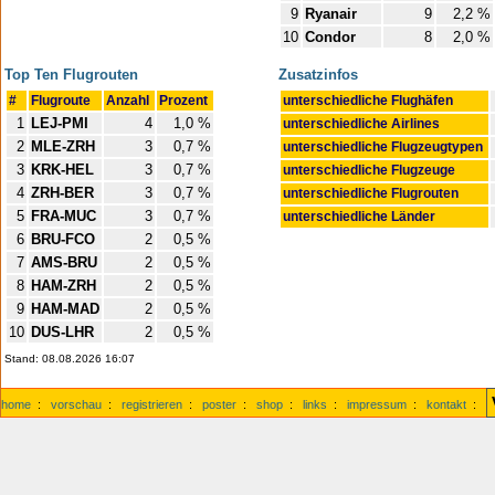
9
Ryanair
9
2,2 %
10
Condor
8
2,0 %
Top Ten Flugrouten
Zusatzinfos
#
Flugroute
Anzahl
Prozent
unterschiedliche Flughäfen
1
LEJ-PMI
4
1,0 %
unterschiedliche Airlines
2
MLE-ZRH
3
0,7 %
unterschiedliche Flugzeugtypen
3
KRK-HEL
3
0,7 %
unterschiedliche Flugzeuge
4
ZRH-BER
3
0,7 %
unterschiedliche Flugrouten
5
FRA-MUC
3
0,7 %
unterschiedliche Länder
6
BRU-FCO
2
0,5 %
7
AMS-BRU
2
0,5 %
8
HAM-ZRH
2
0,5 %
9
HAM-MAD
2
0,5 %
10
DUS-LHR
2
0,5 %
Stand: 08.08.2026 16:07
home
:
vorschau
:
registrieren
:
poster
:
shop
:
links
:
impressum
:
kontakt
: