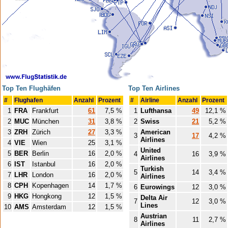
Top Ten Flughäfen
Top Ten Airlines
#
Flughafen
Anzahl
Prozent
#
Airline
Anzahl
Prozent
1
FRA
Frankfurt
61
7,5 %
1
Lufthansa
49
12,1 %
2
MUC
München
31
3,8 %
2
Swiss
21
5,2 %
3
ZRH
Zürich
27
3,3 %
American
3
17
4,2 %
Airlines
4
VIE
Wien
25
3,1 %
United
5
BER
Berlin
16
2,0 %
4
16
3,9 %
Airlines
6
IST
Istanbul
16
2,0 %
Turkish
5
14
3,4 %
7
LHR
London
16
2,0 %
Airlines
8
CPH
Kopenhagen
14
1,7 %
6
Eurowings
12
3,0 %
9
HKG
Hongkong
12
1,5 %
Delta Air
7
12
3,0 %
Lines
10
AMS
Amsterdam
12
1,5 %
Austrian
8
11
2,7 %
Airlines