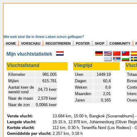
Wie weit sind Sie in Ihrem Leben schon geflogen?
HOME
VORSCHAU
REGISTRIEREN
POSTER
SHOP
COMMUNITY
Mijn vluchtstatistiek
Vluchtafstand
Vliegtijd
Vluc
Kilometer
991.005
Uren
1449:19
Totaa
Mijlen
615.781
Dagen
60,4
Binne
Aantal keer de
Weken
8,6
Conti
24,73 keer
wereld rond
Maanden
2,01
Inter
Naar de maan
2,578 keer
Jaren
0,165
Overi
Naar de zon
0,0066 keer
Verste vlucht:
13.684 km, 15:00 h, Bangkok (Suvarnabhumi) -
Langste vlucht:
15:15 h, 12.878 km, Johannesburg (Oliver Regin
Kortste vlucht:
112 km, 0:30 h, Teneriffa Nord (Los Rodeos) - 
Gemiddelde per vlucht:
2.257 km, 3:18 h