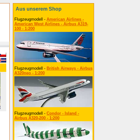
Aus unserem Shop
Flugzeugmodell -
American Airlines -
American West Airlines - Airbus A319-
100 - 1:200
Flugzeugmodell -
British Airways - Airbus
A320neo - 1:200
Flugzeugmodell -
Condor - Island -
Airbus A320-200 - 1:200