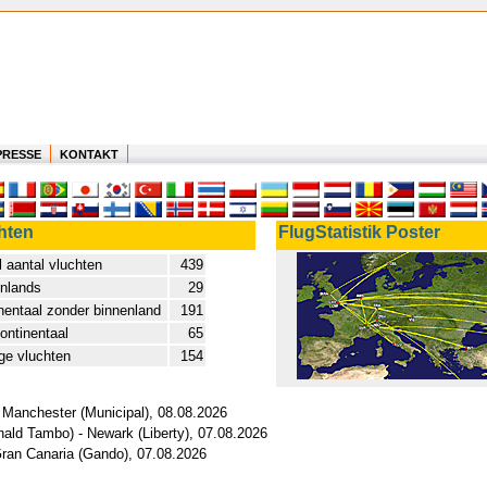
PRESSE
KONTAKT
hten
FlugStatistik Poster
l aantal vluchten
439
nlands
29
nentaal zonder binnenland
191
continentaal
65
ge vluchten
154
 Manchester (Municipal), 08.08.2026
ald Tambo) - Newark (Liberty), 07.08.2026
Gran Canaria (Gando), 07.08.2026