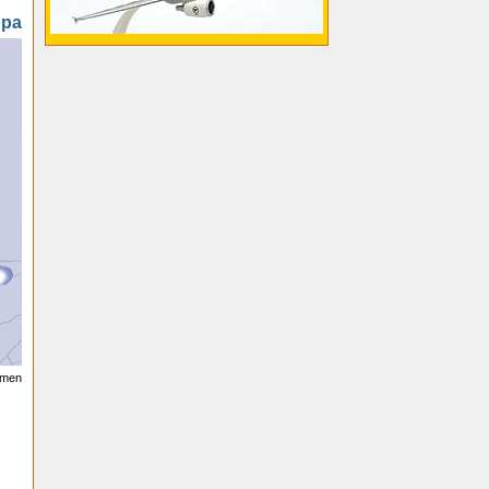
opa
oomen