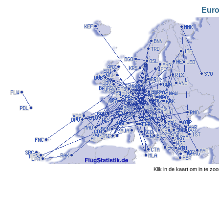
Eur
Klik in de kaart om in te z