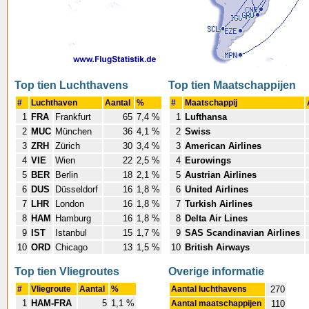
Top tien Luchthavens
Top tien Maatschappijen
#
Luchthaven
Aantal
%
#
Maatschappij
1
FRA
Frankfurt
65
7,4 %
1
Lufthansa
2
MUC
München
36
4,1 %
2
Swiss
3
ZRH
Zürich
30
3,4 %
3
American Airlines
4
VIE
Wien
22
2,5 %
4
Eurowings
5
BER
Berlin
18
2,1 %
5
Austrian Airlines
6
DUS
Düsseldorf
16
1,8 %
6
United Airlines
7
LHR
London
16
1,8 %
7
Turkish Airlines
8
HAM
Hamburg
16
1,8 %
8
Delta Air Lines
9
IST
Istanbul
15
1,7 %
9
SAS Scandinavian Airlines
10
ORD
Chicago
13
1,5 %
10
British Airways
Top tien Vliegroutes
Overige informatie
#
Vliegroute
Aantal
%
Aantal luchthavens
270
1
HAM-FRA
5
1,1 %
Aantal maatschappijen
110