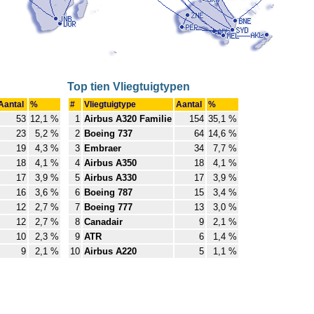
Top tien Vliegtuigtypen
Aantal
%
#
Vliegtuigtype
Aantal
%
53
12,1 %
1
Airbus A320 Familie
154
35,1 %
23
5,2 %
2
Boeing 737
64
14,6 %
19
4,3 %
3
Embraer
34
7,7 %
18
4,1 %
4
Airbus A350
18
4,1 %
17
3,9 %
5
Airbus A330
17
3,9 %
16
3,6 %
6
Boeing 787
15
3,4 %
12
2,7 %
7
Boeing 777
13
3,0 %
12
2,7 %
8
Canadair
9
2,1 %
10
2,3 %
9
ATR
6
1,4 %
9
2,1 %
10
Airbus A220
5
1,1 %