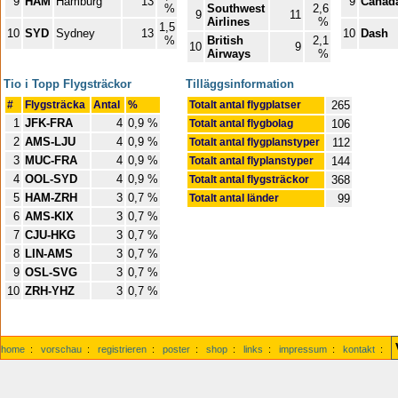
9
HAM
Hamburg
13
9
Canada
%
Southwest
2,6
9
11
Airlines
%
1,5
10
SYD
Sydney
13
10
Dash
%
British
2,1
10
9
Airways
%
Tio i Topp Flygsträckor
Tilläggsinformation
#
Flygsträcka
Antal
%
Totalt antal flygplatser
265
1
JFK-FRA
4
0,9 %
Totalt antal flygbolag
106
2
AMS-LJU
4
0,9 %
Totalt antal flygplanstyper
112
3
MUC-FRA
4
0,9 %
Totalt antal flyplanstyper
144
4
OOL-SYD
4
0,9 %
Totalt antal flygsträckor
368
5
HAM-ZRH
3
0,7 %
Totalt antal länder
99
6
AMS-KIX
3
0,7 %
7
CJU-HKG
3
0,7 %
8
LIN-AMS
3
0,7 %
9
OSL-SVG
3
0,7 %
10
ZRH-YHZ
3
0,7 %
home
:
vorschau
:
registrieren
:
poster
:
shop
:
links
:
impressum
:
kontakt
: