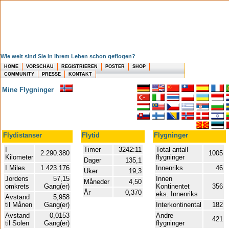
Wie weit sind Sie in Ihrem Leben schon geflogen?
HOME
VORSCHAU
REGISTRIEREN
POSTER
SHOP
COMMUNITY
PRESSE
KONTAKT
Mine Flygninger
Flydistanser
Flytid
Flygninger
I
Timer
3242:11
Total antall
2.290.380
1005
Kilometer
flygninger
Dager
135,1
I Miles
1.423.176
Innenriks
46
Uker
19,3
Jordens
57,15
Innen
Måneder
4,50
omkrets
Gang(er)
Kontinentet
356
År
0,370
eks. Innenriks
Avstand
5,958
til Månen
Gang(er)
Interkontinental
182
Avstand
0,0153
Andre
421
til Solen
Gang(er)
flygninger