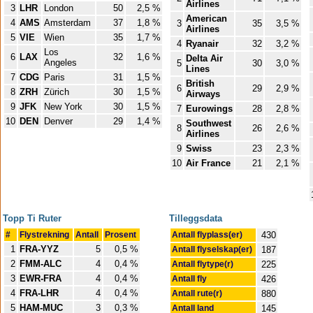
Airlines
3
LHR
London
50
2,5 %
American
4
AMS
Amsterdam
37
1,8 %
3
35
3,5 %
Airlines
5
VIE
Wien
35
1,7 %
4
Ryanair
32
3,2 %
Los
6
LAX
32
1,6 %
Delta Air
Angeles
5
30
3,0 %
Lines
7
CDG
Paris
31
1,5 %
British
6
29
2,9 %
8
ZRH
Zürich
30
1,5 %
Airways
9
JFK
New York
30
1,5 %
7
Eurowings
28
2,8 %
10
DEN
Denver
29
1,4 %
Southwest
8
26
2,6 %
Airlines
9
Swiss
23
2,3 %
10
Air France
21
2,1 %
Topp Ti Ruter
Tilleggsdata
#
Flystrekning
Antall
Prosent
Antall flyplass(er)
430
1
FRA-YYZ
5
0,5 %
Antall flyselskap(er)
187
2
FMM-ALC
4
0,4 %
Antall flytype(r)
225
3
EWR-FRA
4
0,4 %
Antall fly
426
4
FRA-LHR
4
0,4 %
Antall rute(r)
880
5
HAM-MUC
3
0,3 %
Antall land
145