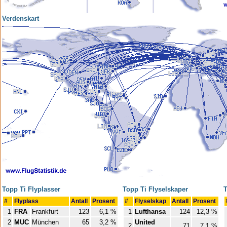
Verdenskart
Topp Ti Flyplasser
Topp Ti Flyselskaper
T
#
Flyplass
Antall
Prosent
#
Flyselskap
Antall
Prosent
1
FRA
Frankfurt
123
6,1 %
1
Lufthansa
124
12,3 %
2
MUC
München
65
3,2 %
United
2
71
7,1 %