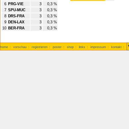
6
PRG-VIE
3
0,3 %
7
SPU-MUC
3
0,3 %
8
DRS-FRA
3
0,3 %
9
DEN-LAX
3
0,3 %
10
BER-FRA
3
0,3 %
home
:
vorschau
:
registrieren
:
poster
:
shop
:
links
:
impressum
:
kontakt
: