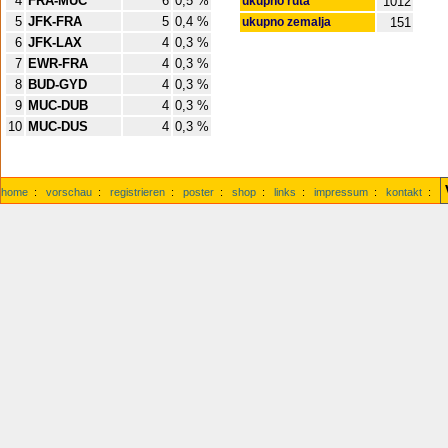
4
FRA-MUC
6
0,5 %
ukupno ruta
1012
5
JFK-FRA
5
0,4 %
ukupno zemalja
151
6
JFK-LAX
4
0,3 %
7
EWR-FRA
4
0,3 %
8
BUD-GYD
4
0,3 %
9
MUC-DUB
4
0,3 %
10
MUC-DUS
4
0,3 %
home
:
vorschau
:
registrieren
:
poster
:
shop
:
links
:
impressum
:
kontakt
: