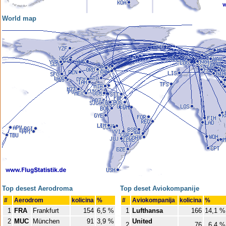
World map
Top desest Aerodroma
Top deset Aviokompanije
#
Aerodrom
kolicina
%
#
Aviokompanija
kolicina
%
1
FRA
Frankfurt
154
6,5 %
1
Lufthansa
166
14,1 %
2
MUC
München
91
3,9 %
United
2
76
6,4 %