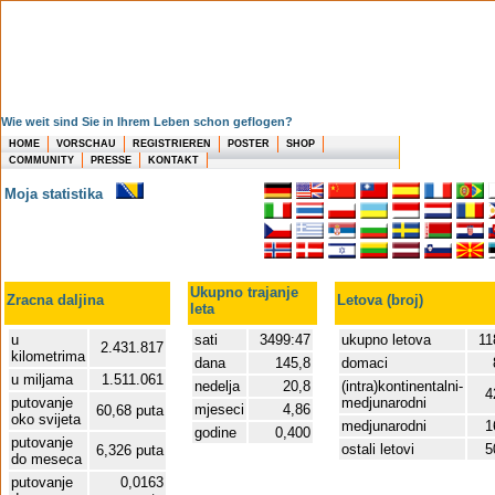
Wie weit sind Sie in Ihrem Leben schon geflogen?
HOME
VORSCHAU
REGISTRIEREN
POSTER
SHOP
COMMUNITY
PRESSE
KONTAKT
Moja statistika
Ukupno trajanje
Zracna daljina
Letova (broj)
leta
u
sati
3499:47
ukupno letova
11
2.431.817
kilometrima
dana
145,8
domaci
u miljama
1.511.061
nedelja
20,8
(intra)kontinentalni-
4
putovanje
medjunarodni
mjeseci
4,86
60,68 puta
oko svijeta
medjunarodni
1
godine
0,400
putovanje
ostali letovi
5
6,326 puta
do meseca
putovanje
0,0163