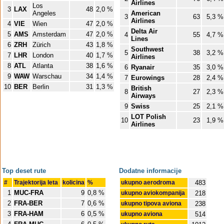
Airlines
Los
3
LAX
48
2,0 %
Angeles
American
3
63
5,3 %
Airlines
4
VIE
Wien
47
2,0 %
Delta Air
5
AMS
Amsterdam
47
2,0 %
4
55
4,7 %
Lines
6
ZRH
Zürich
43
1,8 %
Southwest
5
38
3,2 %
7
LHR
London
40
1,7 %
Airlines
8
ATL
Atlanta
38
1,6 %
6
Ryanair
35
3,0 %
9
WAW
Warschau
34
1,4 %
7
Eurowings
28
2,4 %
10
BER
Berlin
31
1,3 %
British
8
27
2,3 %
Airways
9
Swiss
25
2,1 %
LOT Polish
10
23
1,9 %
Airlines
Top deset rute
Dodatne informacije
#
Trajektorija leta
kolicina
%
ukupno aerodroma
483
1
MUC-FRA
9
0,8 %
ukupno aviokompanija
218
2
FRA-BER
7
0,6 %
ukupno tipova aviona
238
3
FRA-HAM
6
0,5 %
ukupno aviona
514