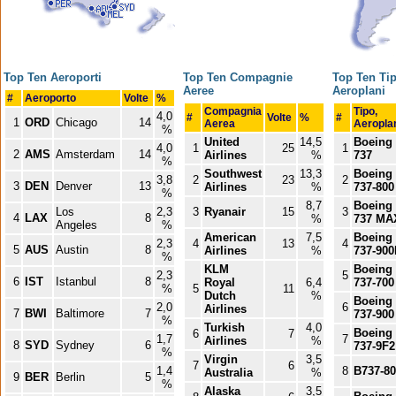
Top Ten Aeroporti
Top Ten Compagnie
Top Ten Tip
Aeree
Aeroplani
#
Aeroporto
Volte
%
Compagnia
Tipo,
4,0
#
Volte
%
#
1
ORD
Chicago
14
Aerea
Aeropl
%
United
14,5
Boeing
4,0
1
25
1
2
AMS
Amsterdam
14
Airlines
%
737
%
Southwest
13,3
Boeing
3,8
2
23
2
3
DEN
Denver
13
Airlines
%
737-800
%
8,7
Boeing
Los
2,3
3
Ryanair
15
3
4
LAX
8
%
737 MA
Angeles
%
American
7,5
Boeing
2,3
4
13
4
5
AUS
Austin
8
Airlines
%
737-90
%
KLM
Boeing
2,3
5
6
IST
Istanbul
8
Royal
6,4
737-700
%
5
11
Dutch
%
Boeing
2,0
6
Airlines
7
BWI
Baltimore
7
737-900
%
Turkish
4,0
Boeing
6
7
1,7
7
Airlines
%
8
SYD
Sydney
6
737-9F2
%
Virgin
3,5
7
6
1,4
8
B737-8
Australia
%
9
BER
Berlin
5
%
Alaska
3,5