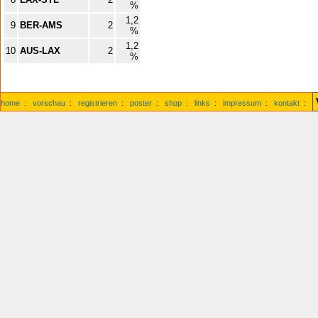
%
1,2
9
BER-AMS
2
%
1,2
10
AUS-LAX
2
%
home
:
vorschau
:
registrieren
:
poster
:
shop
:
links
:
impressum
:
kontakt
: