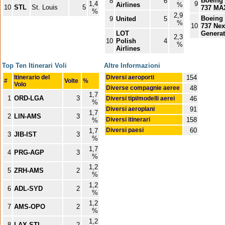
Boeing
8
6
1,4
9
Airlines
%
10
STL
St. Louis
5
737 MA
%
2,9
Boeing
9
United
5
%
10
737 Nex
LOT
Generat
2,3
10
Polish
4
%
Airlines
Top Ten Itinerari Voli
Altre Informazioni
Itinerario del
Diversi aeroporti
154
#
Volte
%
Volo
Diverse compagnie aeree
48
1,7
1
ORD-LGA
3
Diversi tipi/modelli aerei
46
%
Diversi aeroplani
91
1,7
2
LIN-AMS
3
Diversi itinerari
158
%
Diversi paesi
60
1,7
3
JIB-IST
3
%
1,7
4
PRG-AGP
3
%
1,2
5
ZRH-AMS
2
%
1,2
6
ADL-SYD
2
%
1,2
7
AMS-OPO
2
%
1,2
8
LAX-STL
2