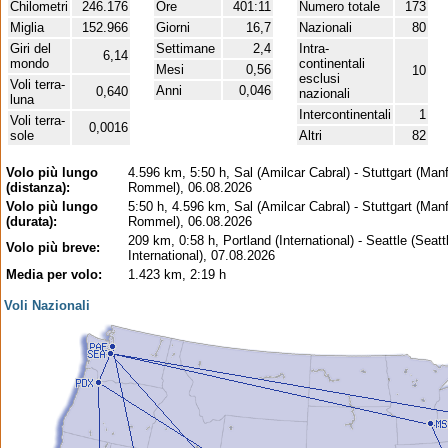
Chilometri
246.176
Ore
401:11
Numero totale
173
Miglia
152.966
Giorni
16,7
Nazionali
80
Giri del
Settimane
2,4
Intra-
6,14
mondo
continentali
Mesi
0,56
10
esclusi
Voli terra-
Anni
0,046
0,640
nazionali
luna
Intercontinentali
1
Voli terra-
0,0016
sole
Altri
82
Volo più lungo
4.596 km, 5:50 h, Sal (Amilcar Cabral) - Stuttgart (Man
(distanza):
Rommel), 06.08.2026
Volo più lungo
5:50 h, 4.596 km, Sal (Amilcar Cabral) - Stuttgart (Man
(durata):
Rommel), 06.08.2026
209 km, 0:58 h, Portland (International) - Seattle (Sea
Volo più breve:
International), 07.08.2026
Media per volo:
1.423 km, 2:19 h
Voli Nazionali