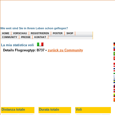
Wie weit sind Sie in Ihrem Leben schon geflogen?
HOME
VORSCHAU
REGISTRIEREN
POSTER
SHOP
COMMUNITY
PRESSE
KONTAKT
La mia statistica voli
Details Flugzeugtyp: B737
•
zurück zu Community
Distanza totale
Durata totale
Voli