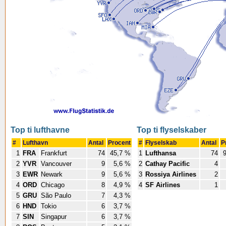
Top ti lufthavne
Top ti flyselskaber
#
Lufthavn
Antal
Procent
#
Flyselskab
Antal
P
1
FRA
Frankfurt
74
45,7 %
1
Lufthansa
74
9
2
YVR
Vancouver
9
5,6 %
2
Cathay Pacific
4
3
EWR
Newark
9
5,6 %
3
Rossiya Airlines
2
4
ORD
Chicago
8
4,9 %
4
SF Airlines
1
5
GRU
São Paulo
7
4,3 %
6
HND
Tokio
6
3,7 %
7
SIN
Singapur
6
3,7 %