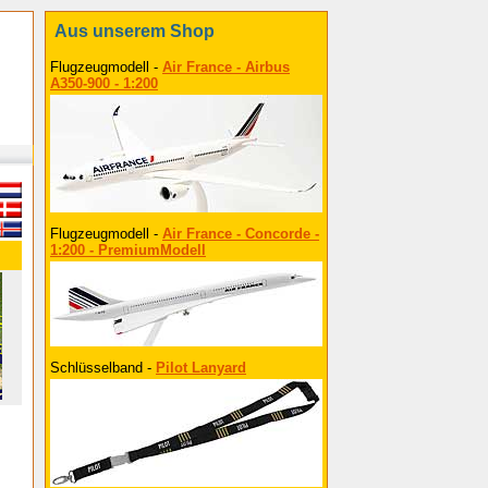
Aus unserem Shop
Flugzeugmodell -
Air France - Airbus
A350-900 - 1:200
Flugzeugmodell -
Air France - Concorde -
1:200 - PremiumModell
Schlüsselband -
Pilot Lanyard