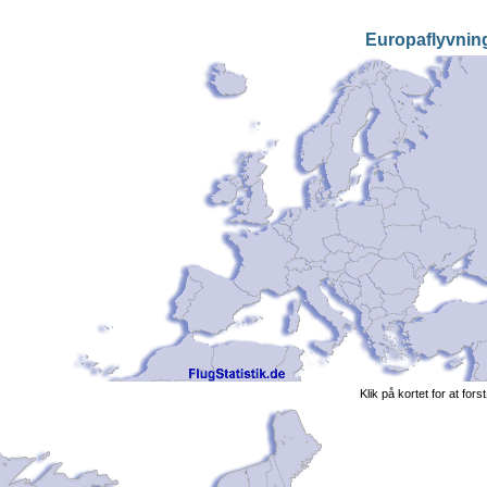
Europaflyvnin
Klik på kortet for at fors