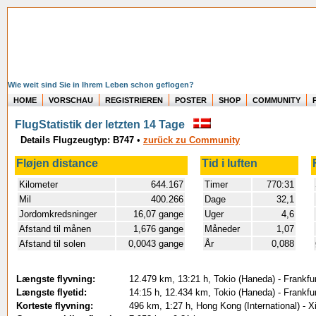
Wie weit sind Sie in Ihrem Leben schon geflogen?
HOME
VORSCHAU
REGISTRIEREN
POSTER
SHOP
COMMUNITY
FlugStatistik der letzten 14 Tage
Details Flugzeugtyp: B747
•
zurück zu Community
Fløjen distance
Tid i luften
Kilometer
644.167
Timer
770:31
Mil
400.266
Dage
32,1
Jordomkredsninger
16,07 gange
Uger
4,6
Afstand til månen
1,676 gange
Måneder
1,07
Afstand til solen
0,0043 gange
År
0,088
Længste flyvning:
12.479 km, 13:21 h, Tokio (Haneda) - Frankfu
Længste flyetid:
14:15 h, 12.434 km, Tokio (Haneda) - Frankfu
Korteste flyvning:
496 km, 1:27 h, Hong Kong (International) - 