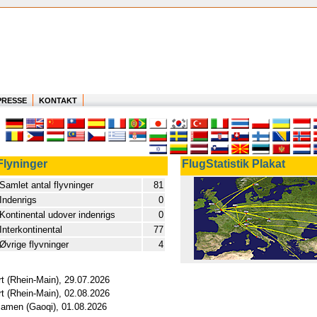
PRESSE
KONTAKT
Flyninger
FlugStatistik Plakat
Samlet antal flyvninger
81
Indenrigs
0
Kontinental udover indenrigs
0
Interkontinental
77
Øvrige flyvninger
4
rt (Rhein-Main), 29.07.2026
rt (Rhein-Main), 02.08.2026
Xiamen (Gaoqi), 01.08.2026