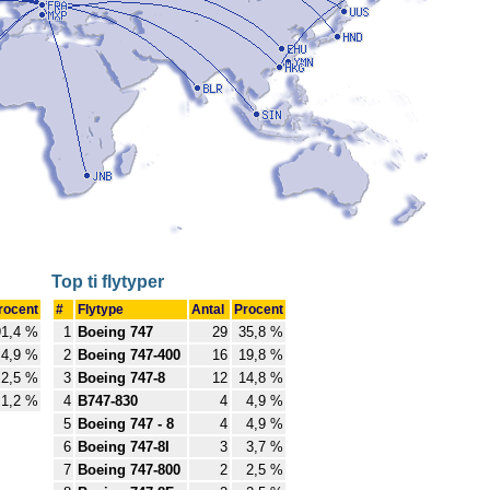
Top ti flytyper
rocent
#
Flytype
Antal
Procent
1,4 %
1
Boeing 747
29
35,8 %
4,9 %
2
Boeing 747-400
16
19,8 %
2,5 %
3
Boeing 747-8
12
14,8 %
1,2 %
4
B747-830
4
4,9 %
5
Boeing 747 - 8
4
4,9 %
6
Boeing 747-8I
3
3,7 %
7
Boeing 747-800
2
2,5 %