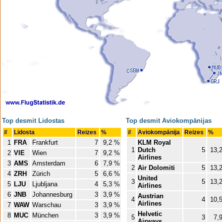
Top desmit Lidostas
Top desmit Aviokompānijas
#
Lidosta
Reizes
%
#
Aviokompānija
Reizes
%
1
FRA
Frankfurt
7
9,2 %
KLM Royal
1
Dutch
5
13,
2
VIE
Wien
7
9,2 %
Airlines
3
AMS
Amsterdam
6
7,9 %
2
Air Dolomiti
5
13,
4
ZRH
Zürich
5
6,6 %
United
3
5
13,
5
LJU
Ljubljana
4
5,3 %
Airlines
6
JNB
Johannesburg
3
3,9 %
Austrian
4
4
10,
Airlines
7
WAW
Warschau
3
3,9 %
Helvetic
8
MUC
München
3
3,9 %
5
3
7,
Airways