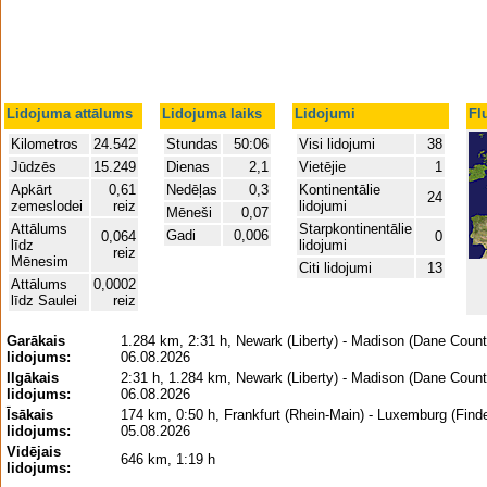
Lidojuma attālums
Lidojuma laiks
Lidojumi
Fl
Kilometros
24.542
Stundas
50:06
Visi lidojumi
38
Jūdzēs
15.249
Dienas
2,1
Vietējie
1
Apkārt
0,61
Nedēļas
0,3
Kontinentālie
24
zemeslodei
reiz
lidojumi
Mēneši
0,07
Attālums
Starpkontinentālie
Gadi
0,006
0,064
0
līdz
lidojumi
reiz
Mēnesim
Citi lidojumi
13
Attālums
0,0002
līdz Saulei
reiz
Garākais
1.284 km, 2:31 h, Newark (Liberty) - Madison (Dane Count
lidojums:
06.08.2026
Ilgākais
2:31 h, 1.284 km, Newark (Liberty) - Madison (Dane Count
lidojums:
06.08.2026
Īsākais
174 km, 0:50 h, Frankfurt (Rhein-Main) - Luxemburg (Finde
lidojums:
05.08.2026
Vidējais
646 km, 1:19 h
lidojums: