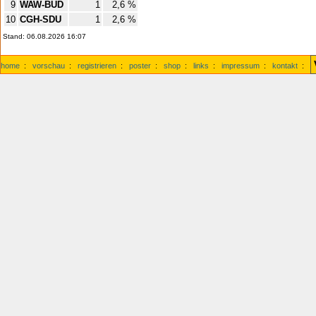
9
WAW-BUD
1
2,6 %
10
CGH-SDU
1
2,6 %
Stand: 06.08.2026 16:07
home
:
vorschau
:
registrieren
:
poster
:
shop
:
links
:
impressum
:
kontakt
: