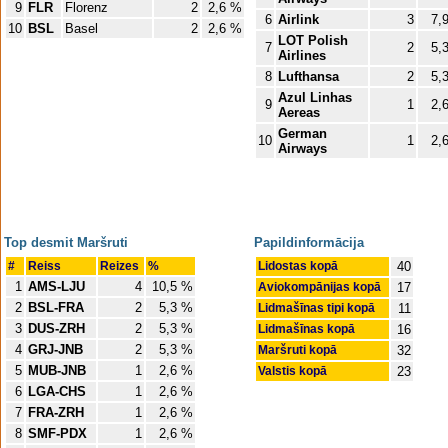
9
FLR
Florenz
2
2,6 %
6
Airlink
3
7,
10
BSL
Basel
2
2,6 %
LOT Polish
7
2
5,
Airlines
8
Lufthansa
2
5,
Azul Linhas
9
1
2,
Aereas
German
10
1
2,
Airways
Top desmit Maršruti
Papildinformācija
#
Reiss
Reizes
%
Lidostas kopā
40
1
AMS-LJU
4
10,5 %
Aviokompānijas kopā
17
2
BSL-FRA
2
5,3 %
Lidmašīnas tipi kopā
11
3
DUS-ZRH
2
5,3 %
Lidmašīnas kopā
16
4
GRJ-JNB
2
5,3 %
Maršruti kopā
32
5
MUB-JNB
1
2,6 %
Valstis kopā
23
6
LGA-CHS
1
2,6 %
7
FRA-ZRH
1
2,6 %
8
SMF-PDX
1
2,6 %