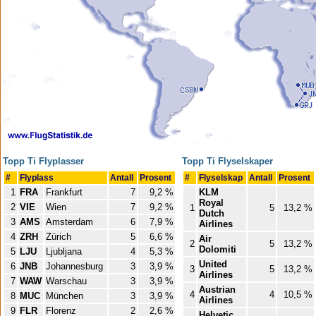
Topp Ti Flyplasser
Topp Ti Flyselskaper
#
Flyplass
Antall
Prosent
#
Flyselskap
Antall
Prosent
1
FRA
Frankfurt
7
9,2 %
KLM
Royal
2
VIE
Wien
7
9,2 %
1
5
13,2 %
Dutch
3
AMS
Amsterdam
6
7,9 %
Airlines
4
ZRH
Zürich
5
6,6 %
Air
2
5
13,2 %
Dolomiti
5
LJU
Ljubljana
4
5,3 %
United
6
JNB
Johannesburg
3
3,9 %
3
5
13,2 %
Airlines
7
WAW
Warschau
3
3,9 %
Austrian
4
4
10,5 %
8
MUC
München
3
3,9 %
Airlines
9
FLR
Florenz
2
2,6 %
Helvetic