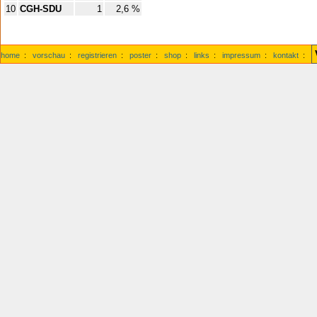
10
CGH-SDU
1
2,6 %
home
:
vorschau
:
registrieren
:
poster
:
shop
:
links
:
impressum
:
kontakt
: