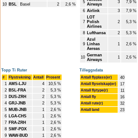
5
3
7,9 %
10
BSL
Basel
2
2,6 %
Airways
6
Airlink
3
7,9 %
LOT
7
Polish
2
5,3 %
Airlines
8
Lufthansa
2
5,3 %
Azul
9
Linhas
1
2,6 %
Aereas
German
10
1
2,6 %
Airways
Topp Ti Ruter
Tilleggsdata
#
Flystrekning
Antall
Prosent
Antall flyplass(er)
40
1
AMS-LJU
4
10,5 %
Antall flyselskap(er)
17
2
BSL-FRA
2
5,3 %
Antall flytype(r)
11
3
DUS-ZRH
2
5,3 %
Antall fly
16
4
GRJ-JNB
2
5,3 %
Antall rute(r)
32
5
MUB-JNB
1
2,6 %
Antall land
23
6
LGA-CHS
1
2,6 %
7
FRA-ZRH
1
2,6 %
8
SMF-PDX
1
2,6 %
9
WAW-BUD
1
2,6 %