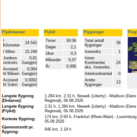
Flydistanser
Flytid
Flygninger
Flug
I
Timer
50:06
Total antall
24.542
38
Kilometer
flygninger
Dager
2,1
I Miles
15.249
Innenriks
1
Uker
0,3
Jordens
0,61
Innen
Måneder
0,07
omkrets
Gang(er)
Kontinentet
24
År
0,006
eks. Innenriks
Avstand
0,064
til Månen
Gang(er)
Interkontinental
0
Avstand
0,0002
Andre
13
til Solen
Gang(er)
flygninger
Lengste flygning
1.284 km, 2:31 h, Newark (Liberty) - Madison (Dane
(Distanse):
Regional), 06.08.2026
Lengste flygning
2:31 h, 1.284 km, Newark (Liberty) - Madison (Dane
(Flytid):
Regional), 06.08.2026
174 km, 0:50 h, Frankfurt (Rhein-Main) - Luxemburg 
Korteste flygning:
05.08.2026
Gjennomsnitt pr.
646 km, 1:19 h
flygning: