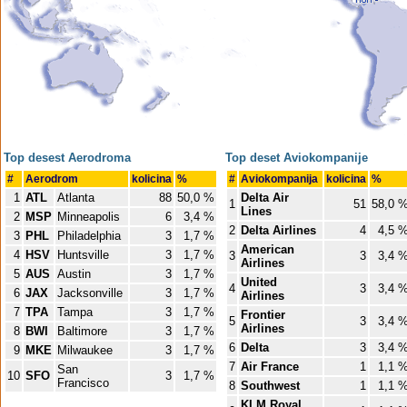
Top desest Aerodroma
Top deset Aviokompanije
#
Aerodrom
kolicina
%
#
Aviokompanija
kolicina
%
1
ATL
Atlanta
88
50,0 %
Delta Air
1
51
58,0 
Lines
2
MSP
Minneapolis
6
3,4 %
2
Delta Airlines
4
4,5 
3
PHL
Philadelphia
3
1,7 %
American
4
HSV
Huntsville
3
1,7 %
3
3
3,4 
Airlines
5
AUS
Austin
3
1,7 %
United
4
3
3,4 
6
JAX
Jacksonville
3
1,7 %
Airlines
7
TPA
Tampa
3
1,7 %
Frontier
5
3
3,4 
Airlines
8
BWI
Baltimore
3
1,7 %
6
Delta
3
3,4 
9
MKE
Milwaukee
3
1,7 %
7
Air France
1
1,1 
San
10
SFO
3
1,7 %
Francisco
8
Southwest
1
1,1 
KLM Royal