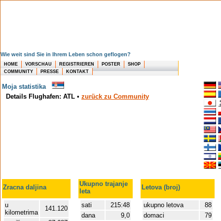
Wie weit sind Sie in Ihrem Leben schon geflogen?
HOME
VORSCHAU
REGISTRIEREN
POSTER
SHOP
COMMUNITY
PRESSE
KONTAKT
Moja statistika
Details Flughafen: ATL
•
zurück zu Community
Ukupno trajanje
Zracna daljina
Letova (broj)
leta
u
sati
215:48
ukupno letova
88
141.120
kilometrima
dana
9,0
domaci
79