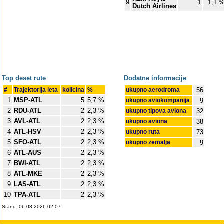
9
1
1,1 
Dutch Airlines
Top deset rute
Dodatne informacije
#
Trajektorija leta
kolicina
%
ukupno aerodroma
56
1
MSP-ATL
5
5,7 %
ukupno aviokompanija
9
2
RDU-ATL
2
2,3 %
ukupno tipova aviona
32
3
AVL-ATL
2
2,3 %
ukupno aviona
38
4
ATL-HSV
2
2,3 %
ukupno ruta
73
5
SFO-ATL
2
2,3 %
ukupno zemalja
9
6
ATL-AUS
2
2,3 %
7
BWI-ATL
2
2,3 %
8
ATL-MKE
2
2,3 %
9
LAS-ATL
2
2,3 %
10
TPA-ATL
2
2,3 %
Stand: 06.08.2026 02:07