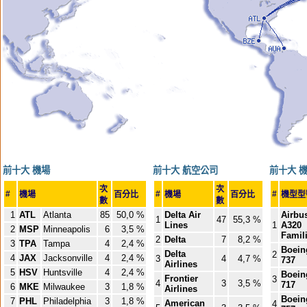
前十大 機場
前十大 航空公司
前十大 
次
次
#
#
#
機場
百分比
機場
百分比
機型
數
數
1
ATL
Atlanta
85
50,0 %
Delta Air
Airbu
1
47
55,3 %
Lines
1
A320
2
MSP
Minneapolis
6
3,5 %
Famil
2
Delta
7
8,2 %
3
TPA
Tampa
4
2,4 %
Boein
Delta
2
4
JAX
Jacksonville
4
2,4 %
3
4
4,7 %
737
Airlines
5
HSV
Huntsville
4
2,4 %
Boein
Frontier
3
4
3
3,5 %
717
6
MKE
Milwaukee
3
1,8 %
Airlines
Boein
7
PHL
Philadelphia
3
1,8 %
American
4