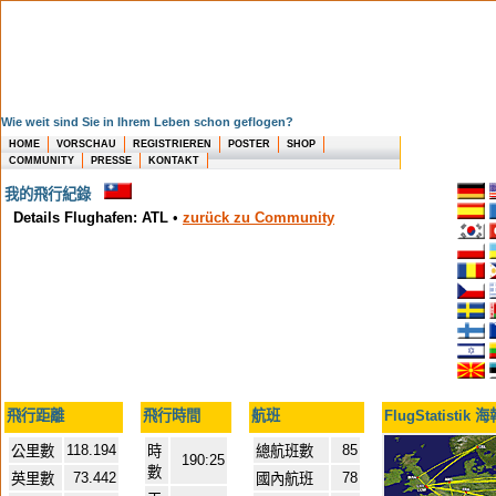
Wie weit sind Sie in Ihrem Leben schon geflogen?
HOME
VORSCHAU
REGISTRIEREN
POSTER
SHOP
COMMUNITY
PRESSE
KONTAKT
我的飛行紀錄
Details Flughafen: ATL
•
zurück zu Community
飛行距離
飛行時間
航班
FlugStatistik 
118.194
85
公里數
時
總航班數
190:25
數
73.442
78
英里數
國內航班