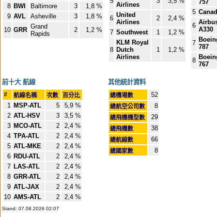
5
3
3,5 %
757
Airlines
8
BWI
Baltimore
3
1,8 %
5
Canad
United
9
AVL
Asheville
3
1,8 %
6
2
2,4 %
Airlines
Airbu
6
Grand
A330
10
GRR
2
1,2 %
7
Southwest
1
1,2 %
Rapids
Boein
KLM Royal
7
787
8
Dutch
1
1,2 %
Airlines
Boein
8
767
前十大 航線
其他統計資料
#
52
航線名稱
次數
百分比
總機場數
1
MSP-ATL
5
5,9 %
8
總航空公司數
2
ATL-HSV
3
3,5 %
29
總飛機機型數
3
MCO-ATL
2
2,4 %
38
總飛機數
4
TPA-ATL
2
2,4 %
66
總航線數
5
ATL-MKE
2
2,4 %
8
總國家數
6
RDU-ATL
2
2,4 %
7
LAS-ATL
2
2,4 %
8
GRR-ATL
2
2,4 %
9
ATL-JAX
2
2,4 %
10
AMS-ATL
2
2,4 %
Stand: 07.08.2026 02:07