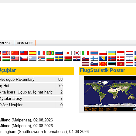
PRESSE
KONTAKT
Uçuþlar
FlugStatistik Poster
Net uçuþ Rakamlarý
88
Iç Hat
79
Kita içersi Uçuþlar, Iç hat hariç
2
Kýtalar arasý
7
Diðer Uçuþlar
0
- Milano (Malpensa), 02.08.2026
- Milano (Malpensa), 02.08.2026
Birmingham (Shuttlesworth International), 04.08.2026