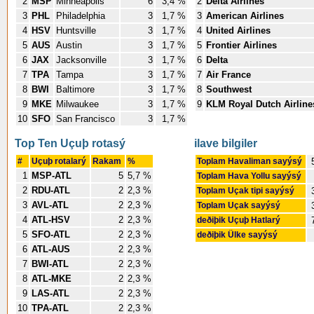
2
MSP
Minneapolis
6
3,4 %
2
Delta Airlines
3
PHL
Philadelphia
3
1,7 %
3
American Airlines
4
HSV
Huntsville
3
1,7 %
4
United Airlines
5
AUS
Austin
3
1,7 %
5
Frontier Airlines
6
JAX
Jacksonville
3
1,7 %
6
Delta
7
TPA
Tampa
3
1,7 %
7
Air France
8
BWI
Baltimore
3
1,7 %
8
Southwest
9
MKE
Milwaukee
3
1,7 %
9
KLM Royal Dutch Airline
10
SFO
San Francisco
3
1,7 %
Top Ten Uçuþ rotasý
ilave bilgiler
#
Uçuþ rotalarý
Rakam
%
Toplam Havaliman sayýsý
1
MSP-ATL
5
5,7 %
Toplam Hava Yollu sayýsý
2
RDU-ATL
2
2,3 %
Toplam Uçak tipi sayýsý
3
AVL-ATL
2
2,3 %
Toplam Uçak sayýsý
4
ATL-HSV
2
2,3 %
deðiþik Uçuþ Hatlarý
5
SFO-ATL
2
2,3 %
deðiþik Ülke sayýsý
6
ATL-AUS
2
2,3 %
7
BWI-ATL
2
2,3 %
8
ATL-MKE
2
2,3 %
9
LAS-ATL
2
2,3 %
10
TPA-ATL
2
2,3 %