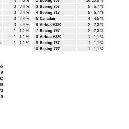
4
4,5 %
2
Boeing 737
18
20,5 %
3
3,4 %
3
Boeing 757
5
5,7 %
3
3,4 %
4
Boeing 717
5
5,7 %
3
3,4 %
5
Canadair
4
4,5 %
3
3,4 %
6
Airbus A330
2
2,3 %
1
1,1 %
7
Boeing 767
2
2,3 %
1
1,1 %
8
Airbus A220
1
1,1 %
s
1
1,1 %
9
Boeing 787
1
1,1 %
10
Boeing 777
1
1,1 %
56
9
32
38
73
9