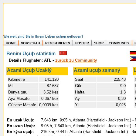
Wie weit sind Sie in Ihrem Leben schon geflogen?
HOME
VORSCHAU
REGISTRIEREN
POSTER
SHOP
COMMUNITY
Benim Uçuþ statistim
Details Flughafen: ATL
•
zurück zu Community
Azami Uçuþ Uzaklý
Azami uçuþ zamaný
Kilometre
141.120
Saat
215:48
Mil
87.687
Gün
9,0
Dünya turu
3,52 kez
Hafta
1,3
Aya Mesafe
0,367 kez
Ay
0,30
Güneþe Mesafe
0,0009 kez
Yil
0,025
En uzak Uçuþ:
7.643 km, 9:05 h, Atlanta (Hartsfield - Jackson Int.) 
En uzun Uçuþ:
9:05 h, 7.643 km, Atlanta (Hartsfield - Jackson Int.) 
En kýsa uçuþ:
216 km, 0:44 h, Atlanta (Hartsfield - Jackson Int.) - 