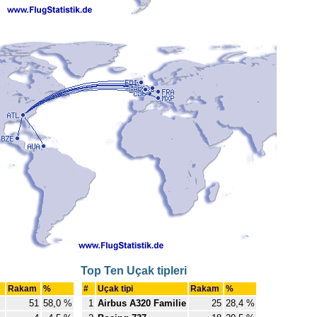
Top Ten Uçak tipleri
Rakam
%
#
Uçak tipi
Rakam
%
51
58,0 %
1
Airbus A320 Familie
25
28,4 %