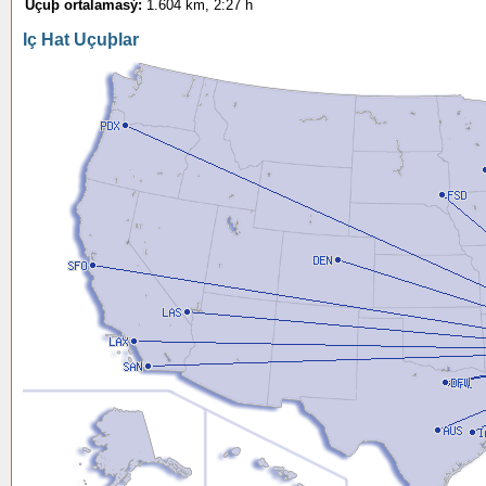
Uçuþ ortalamasý:
1.604 km, 2:27 h
Iç Hat Uçuþlar