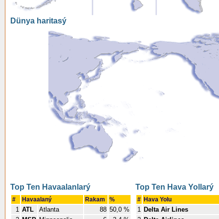
Dünya haritasý
Top Ten Havaalanlarý
Top Ten Hava Yollarý
#
Havaalaný
Rakam
%
#
Hava Yolu
1
ATL
Atlanta
88
50,0 %
1
Delta Air Lines