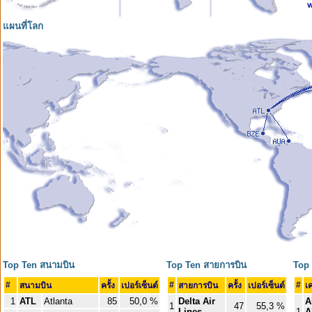
แผนที่โลก
Top Ten สนามบิน
Top Ten สายการบิน
Top 
#
#
#
สนามบิน
ครั้ง
เปอร์เซ็นต์
สายการบิน
ครั้ง
เปอร์เซ็นต์
เค
1
ATL
Atlanta
85
50,0 %
Delta Air
A
1
47
55,3 %
Lines
1
A