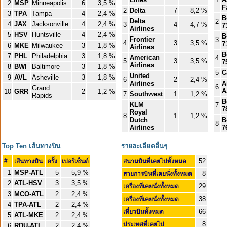
2
MSP
Minneapolis
6
3,5 %
F
2
Delta
7
8,2 %
3
TPA
Tampa
4
2,4 %
B
Delta
2
4
JAX
Jacksonville
4
2,4 %
3
4
4,7 %
7
Airlines
5
HSV
Huntsville
4
2,4 %
B
Frontier
3
4
3
3,5 %
7
6
MKE
Milwaukee
3
1,8 %
Airlines
B
7
PHL
Philadelphia
3
1,8 %
American
4
5
3
3,5 %
7
Airlines
8
BWI
Baltimore
3
1,8 %
5
C
United
9
AVL
Asheville
3
1,8 %
6
2
2,4 %
Airlines
A
6
Grand
A
10
GRR
2
1,2 %
7
Southwest
1
1,2 %
Rapids
B
KLM
7
7
Royal
8
1
1,2 %
Dutch
B
8
Airlines
7
Top Ten เส้นทางบิน
รายละเอียดอื่นๆ
#
52
เส้นทางบิน
ครั้ง
เปอร์เซ็นต์
สนามบินที่เคยไปทั้งหมด
1
MSP-ATL
5
5,9 %
8
สายการบินที่เคยนั่งทั้งหมด
2
ATL-HSV
3
3,5 %
29
เครื่องที่เคยนั่งทั้งหมด
3
MCO-ATL
2
2,4 %
38
เครื่องที่เคยนั่งทั้งหมด
4
TPA-ATL
2
2,4 %
66
เที่ยวบินทั้งหมด
5
ATL-MKE
2
2,4 %
8
ประเทศที่เคยไป
6
RDU-ATL
2
2,4 %