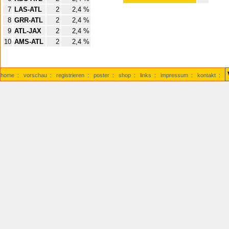
7
LAS-ATL
2
2,4 %
8
GRR-ATL
2
2,4 %
9
ATL-JAX
2
2,4 %
10
AMS-ATL
2
2,4 %
home
:
vorschau
:
registrieren
:
poster
:
shop
:
links
:
impressum
:
kontakt
: