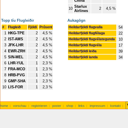
China
Starlux
10
2
4,5 %
Airlines
Topp tíu Flugleiðir
Aukagögn
#
Flugleið
Fjöldi
Prósent
Heildarfjöldi flugvalla
54
1
HKG-TPE
2
4,5 %
Heildarfjöldi flugfélaga
22
2
IST-AMS
2
4,5 %
Heildarfjöldi flugvélategunda
10
3
JFK-LHR
2
4,5 %
Heildarfjöldi flugvéla
17
4
EWR-ZRH
2
4,5 %
Heildarfjöldi leiða
39
5
SIN-MEL
2
4,5 %
Heildarfjöldi landa
34
6
LHR-YUL
1
2,3 %
7
FRA-MCO
1
2,3 %
8
HRB-PVG
1
2,3 %
9
GMP-SHA
1
2,3 %
10
LIS-FOR
1
2,3 %
home
:
vorschau
:
registrieren
:
poster
:
shop
:
links
:
impressum
:
kontakt
: