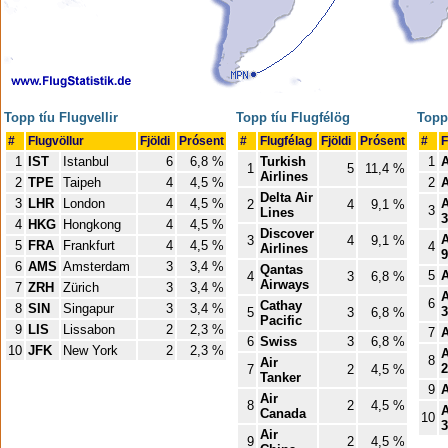
Topp tíu Flugvellir
Topp tíu Flugfélög
Topp
#
Flugvöllur
Fjöldi
Prósent
#
Flugfélag
Fjöldi
Prósent
#
F
1
IST
Istanbul
6
6,8 %
Turkish
1
A
1
5
11,4 %
Airlines
2
TPE
Taipeh
4
4,5 %
2
A
Delta Air
3
LHR
London
4
4,5 %
A
2
4
9,1 %
3
Lines
3
4
HKG
Hongkong
4
4,5 %
Discover
A
3
4
9,1 %
5
FRA
Frankfurt
4
4,5 %
4
Airlines
9
6
AMS
Amsterdam
3
3,4 %
Qantas
5
A
4
3
6,8 %
Airways
7
ZRH
Zürich
3
3,4 %
A
6
Cathay
8
SIN
Singapur
3
3,4 %
5
3
6,8 %
Pacific
9
LIS
Lissabon
2
2,3 %
7
6
Swiss
3
6,8 %
10
JFK
New York
2
2,3 %
A
8
Air
2
7
2
4,5 %
Tanker
9
A
Air
8
2
4,5 %
A
Canada
10
3
Air
9
2
4,5 %