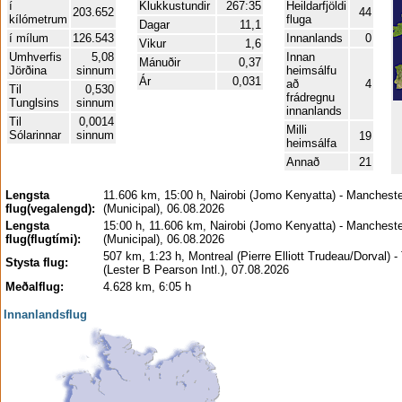
í
Klukkustundir
267:35
Heildarfjöldi
203.652
44
kílómetrum
fluga
Dagar
11,1
í mílum
126.543
Innanlands
0
Vikur
1,6
Umhverfis
5,08
Innan
Mánuðir
0,37
Jörðina
sinnum
heimsálfu
Ár
0,031
að
4
Til
0,530
frádregnu
Tunglsins
sinnum
innanlands
Til
0,0014
Milli
Sólarinnar
sinnum
19
heimsálfa
Annað
21
Lengsta
11.606 km, 15:00 h, Nairobi (Jomo Kenyatta) - Mancheste
flug(vegalengd):
(Municipal), 06.08.2026
Lengsta
15:00 h, 11.606 km, Nairobi (Jomo Kenyatta) - Mancheste
flug(flugtími):
(Municipal), 06.08.2026
507 km, 1:23 h, Montreal (Pierre Elliott Trudeau/Dorval) -
Stysta flug:
(Lester B Pearson Intl.), 07.08.2026
Meðalflug:
4.628 km, 6:05 h
Innanlandsflug