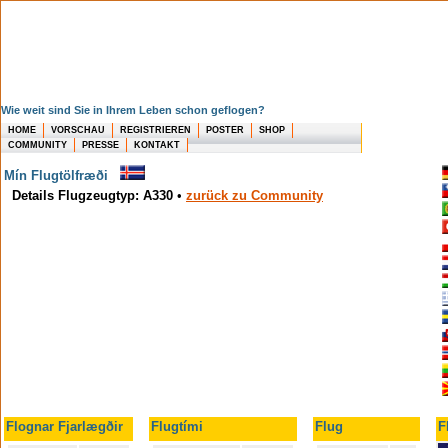
Wie weit sind Sie in Ihrem Leben schon geflogen?
HOME
VORSCHAU
REGISTRIEREN
POSTER
SHOP
COMMUNITY
PRESSE
KONTAKT
Mín Flugtölfræði
Details Flugzeugtyp: A330
•
zurück zu Community
Flognar Fjarlægðir
Flugtími
Flug
F