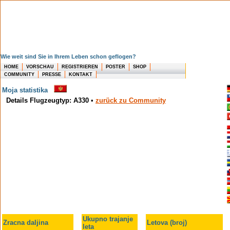
Wie weit sind Sie in Ihrem Leben schon geflogen?
HOME
VORSCHAU
REGISTRIEREN
POSTER
SHOP
COMMUNITY
PRESSE
KONTAKT
Moja statistika
Details Flugzeugtyp: A330
•
zurück zu Community
Ukupno trajanje
Zracna daljina
Letova (broj)
leta