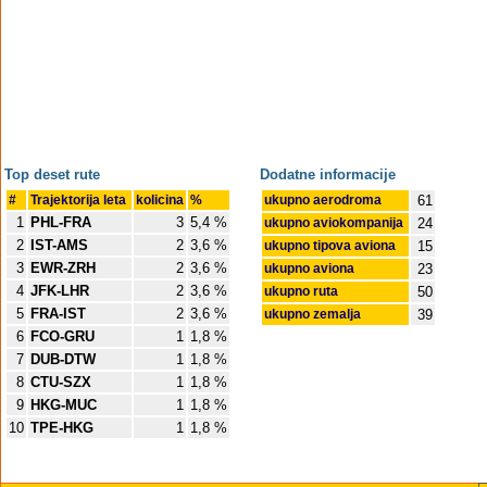
Top deset rute
Dodatne informacije
#
Trajektorija leta
kolicina
%
ukupno aerodroma
61
1
PHL-FRA
3
5,4 %
ukupno aviokompanija
24
2
IST-AMS
2
3,6 %
ukupno tipova aviona
15
3
EWR-ZRH
2
3,6 %
ukupno aviona
23
4
JFK-LHR
2
3,6 %
ukupno ruta
50
5
FRA-IST
2
3,6 %
ukupno zemalja
39
6
FCO-GRU
1
1,8 %
7
DUB-DTW
1
1,8 %
8
CTU-SZX
1
1,8 %
9
HKG-MUC
1
1,8 %
10
TPE-HKG
1
1,8 %