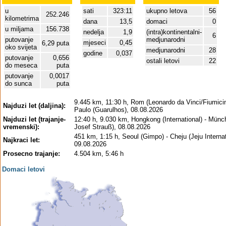
u
sati
323:11
ukupno letova
56
252.246
kilometrima
dana
13,5
domaci
0
u miljama
156.738
nedelja
1,9
(intra)kontinentalni-
6
putovanje
medjunarodni
mjeseci
0,45
6,29 puta
oko svijeta
medjunarodni
28
godine
0,037
putovanje
0,656
ostali letovi
22
do meseca
puta
putovanje
0,0017
do sunca
puta
9.445 km, 11:30 h, Rom (Leonardo da Vinci/Fiumici
Najduzi let (daljina):
Paulo (Guarulhos), 08.08.2026
Najduzi let (trajanje-
12:40 h, 9.030 km, Hongkong (International) - Münc
vremenski):
Josef Strauß), 08.08.2026
451 km, 1:15 h, Seoul (Gimpo) - Cheju (Jeju Internat
Najkraci let:
09.08.2026
Prosecno trajanje:
4.504 km, 5:46 h
Domaci letovi