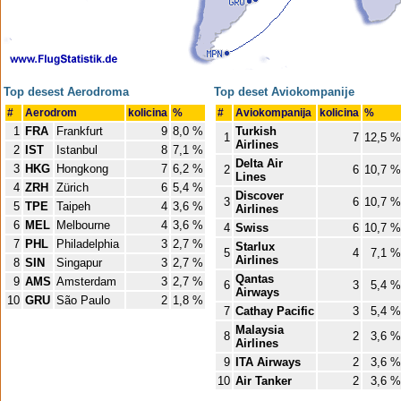
Top desest Aerodroma
Top deset Aviokompanije
#
Aerodrom
kolicina
%
#
Aviokompanija
kolicina
%
1
FRA
Frankfurt
9
8,0 %
Turkish
1
7
12,5 %
Airlines
2
IST
Istanbul
8
7,1 %
Delta Air
3
HKG
Hongkong
7
6,2 %
2
6
10,7 %
Lines
4
ZRH
Zürich
6
5,4 %
Discover
3
6
10,7 %
5
TPE
Taipeh
4
3,6 %
Airlines
6
MEL
Melbourne
4
3,6 %
4
Swiss
6
10,7 %
7
PHL
Philadelphia
3
2,7 %
Starlux
5
4
7,1 %
Airlines
8
SIN
Singapur
3
2,7 %
Qantas
9
AMS
Amsterdam
3
2,7 %
6
3
5,4 %
Airways
10
GRU
São Paulo
2
1,8 %
7
Cathay Pacific
3
5,4 %
Malaysia
8
2
3,6 %
Airlines
9
ITA Airways
2
3,6 %
10
Air Tanker
2
3,6 %