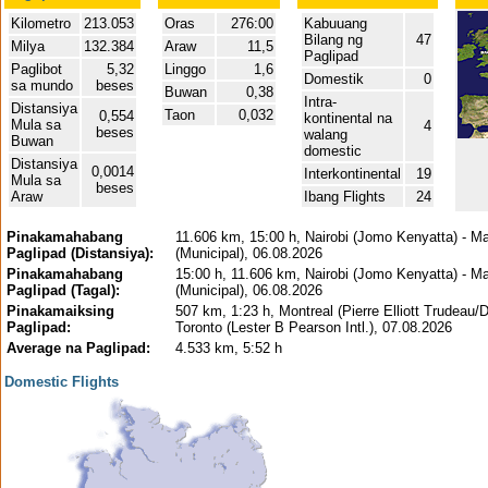
Kilometro
213.053
Oras
276:00
Kabuuang
Bilang ng
47
Milya
132.384
Araw
11,5
Paglipad
Paglibot
5,32
Linggo
1,6
Domestik
0
sa mundo
beses
Buwan
0,38
Intra-
Distansiya
Taon
0,032
0,554
kontinental na
Mula sa
4
beses
walang
Buwan
domestic
Distansiya
0,0014
Interkontinental
19
Mula sa
beses
Araw
Ibang Flights
24
Pinakamahabang
11.606 km, 15:00 h, Nairobi (Jomo Kenyatta) - M
Paglipad (Distansiya):
(Municipal), 06.08.2026
Pinakamahabang
15:00 h, 11.606 km, Nairobi (Jomo Kenyatta) - M
Paglipad (Tagal):
(Municipal), 06.08.2026
Pinakamaiksing
507 km, 1:23 h, Montreal (Pierre Elliott Trudeau/D
Paglipad:
Toronto (Lester B Pearson Intl.), 07.08.2026
Average na Paglipad:
4.533 km, 5:52 h
Domestic Flights