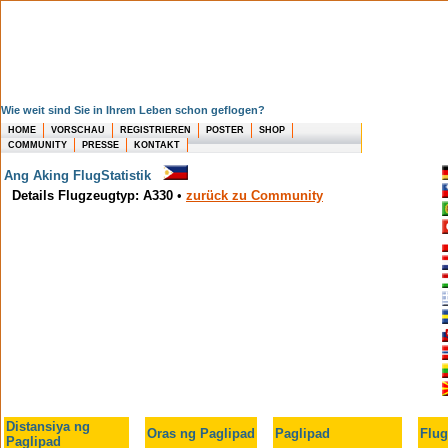
Wie weit sind Sie in Ihrem Leben schon geflogen?
HOME
VORSCHAU
REGISTRIEREN
POSTER
SHOP
COMMUNITY
PRESSE
KONTAKT
Ang Aking FlugStatistik
Details Flugzeugtyp: A330
•
zurück zu Community
Distansiya ng
Oras ng Paglipad
Paglipad
Flug
Paglipad