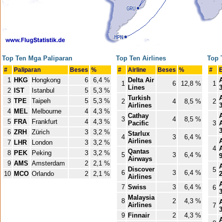
Top Ten Mga Paliparan
Top Ten Airlines
Top 
#
Paliparan
Beses
%
#
Airline
Beses
%
#
1
HKG
Hongkong
6
6,4 %
Delta Air
1
6
12,8 %
1
Lines
2
IST
Istanbul
5
5,3 %
Turkish
3
TPE
Taipeh
5
5,3 %
2
4
8,5 %
2
Airlines
4
MEL
Melbourne
4
4,3 %
Cathay
3
4
8,5 %
5
FRA
Frankfurt
4
4,3 %
Pacific
3
6
ZRH
Zürich
3
3,2 %
Starlux
4
3
6,4 %
Airlines
7
LHR
London
3
3,2 %
4
Qantas
8
PEK
Peking
3
3,2 %
5
3
6,4 %
Airways
9
AMS
Amsterdam
2
2,1 %
Discover
5
6
3
6,4 %
10
MCO
Orlando
2
2,1 %
Airlines
7
Swiss
3
6,4 %
6
Malaysia
8
2
4,3 %
Airlines
7
9
Finnair
2
4,3 %