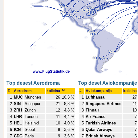
Top desest Aerodroma
Top deset Aviokompanije
#
Aerodrom
kolicina
%
#
Aviokompanija
kolicina
1
MUC
München
26
10,3 %
1
Lufthansa
27
2
SIN
Singapur
21
8,3 %
2
Singapore Airlines
11
3
ZRH
Zürich
12
4,8 %
3
Finnair
10
4
LHR
London
11
4,4 %
4
Air France
7
5
HEL
Helsinki
10
4,0 %
5
Turkish Airlines
7
6
ICN
Seoul
9
3,6 %
6
Qatar Airways
7
7
CDG
Paris
9
3,6 %
7
British Airways
6