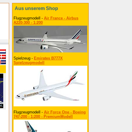
Aus unserem Shop
Flugzeugmodell -
Air France - Airbus
A220-300 - 1:200
Spielzeug -
Emirates B777X
Spielzeugmodell
Flugzeugmodell -
Air Force One - Boeing
747-200 - 1:200 - PremiumModell