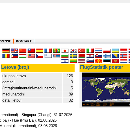
PRESSE
KONTAKT
Letova (broj)
FlugStatistik poster
ukupno letova
126
domaci
0
(intra)kontinentalni-medjunarodni
5
medjunarodni
89
ostali letovi
32
ernational) - Singapur (Changi), 31.07.2026
ipal) - Hue (Phu Bai), 01.08.2026
 Muscat (International), 03.08.2026