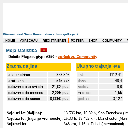
Wie weit sind Sie in Ihrem Leben schon geflogen?
HOME
VORSCHAU
REGISTRIEREN
POSTER
SHOP
COMMUNITY
Moja statistika
Details Flugzeugtyp: A350
•
zurück zu Community
Zracna daljina
Ukupno trajanje leta
u kilometrima
878.346
sati
1112:41
u miljama
545.778
dana
46,4
putovanje oko svijeta
21,92 puta
nedelja
6,6
putovanje do meseca
2,285 puta
mjeseci
1,55
putovanje do sunca
0,0059 puta
godine
0,127
Najduzi let (daljina):
13.596 km, 15:32 h, San Francisco (Int
Najduzi let (trajanje-vremenski):
16:00 h, 13.432 km, Manchester (Munic
Najkraci let:
348 km, 1:15 h, Dubai (International) -