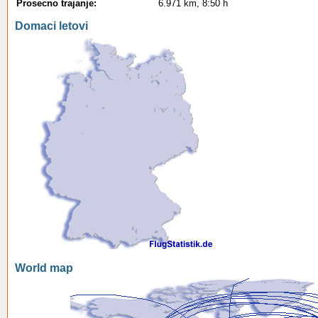
Prosecno trajanje:
6.971 km, 8:50 h
Domaci letovi
World map