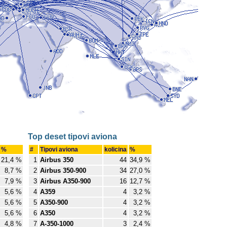
Top deset tipovi aviona
%
#
Tipovi aviona
kolicina
%
21,4 %
1
Airbus 350
44
34,9 %
8,7 %
2
Airbus 350-900
34
27,0 %
7,9 %
3
Airbus A350-900
16
12,7 %
5,6 %
4
A359
4
3,2 %
5,6 %
5
A350-900
4
3,2 %
5,6 %
6
A350
4
3,2 %
4,8 %
7
A-350-1000
3
2,4 %