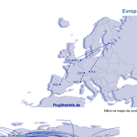
Evrop
Klikni na mapu da uve