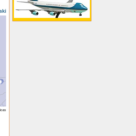
ski
licas