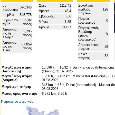
σε
Ώρες
1112:41
Συνολικός
878.346
χιλιόμετρα
αριθμός
126
Ημέρες
46,4
πτήσεων
σε μίλια
545.778
Εβδομάδες
6,6
Πτήσεις
Γύρω από
21,92
0
Μήνες
1,55
εσωτερικού
τη Γη
φορές
Χρόνια
0,127
Πτήσεις εντός
Απόσταση
2,285
Ευρώπης
ως τη
5
φορές
(χωρίς
Σελήνη
εσωτερικού)
Απόσταση
0,0059
Διηπειρωτικές
ως τον
89
φορές
πτήσεις
Ήλιο
Άλλες
32
πτήσεις
Μεγαλύτερη πτήση
13.596 km, 15:32 h, San Francisco (International
(Απόσταση):
(Changi), 31.07.2026
Μεγαλύτερη πτήση
16:00 h, 13.432 km, Manchester (Municipal) - Hu
(Διάρκεια):
01.08.2026
348 km, 1:15 h, Dubai (International) - Muscat (In
Μικρότερη πτήση:
03.08.2026
Μέσος όρος ανά πτήση:
6.971 km, 8:50 h
Πτήσεις εσωτερικού