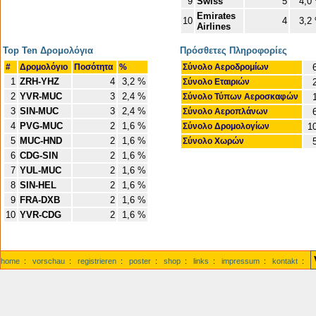
9
Swiss
5
4,0
Emirates
10
4
3,2
Airlines
Top Ten Δρομολόγια
Πρόσθετες Πληροφορίες
#
Δρομολόγιο
Ποσότητα
%
Σύνολο Αεροδρομίων
6
1
ZRH-YHZ
4
3,2 %
Σύνολο Εταιριών
2
2
YVR-MUC
3
2,4 %
Σύνολο Τύπων Αεροσκαφών
1
3
SIN-MUC
3
2,4 %
Σύνολο Αεροπλάνων
6
4
PVG-MUC
2
1,6 %
Σύνολο Δρομολογίων
1
5
MUC-HND
2
1,6 %
Σύνολο Χωρών
5
6
CDG-SIN
2
1,6 %
7
YUL-MUC
2
1,6 %
8
SIN-HEL
2
1,6 %
9
FRA-DXB
2
1,6 %
10
YVR-CDG
2
1,6 %
home
:
vorschau
:
registrieren
:
poster
:
shop
:
links
:
impressum
:
kontakt
: