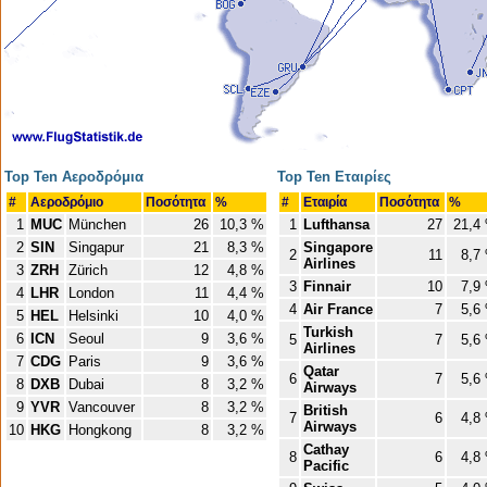
Top Ten Αεροδρόμια
Top Ten Εταιρίες
#
Αεροδρόμιο
Ποσότητα
%
#
Εταιρία
Ποσότητα
%
1
MUC
München
26
10,3 %
1
Lufthansa
27
21,4
2
SIN
Singapur
21
8,3 %
Singapore
2
11
8,7
Airlines
3
ZRH
Zürich
12
4,8 %
3
Finnair
10
7,9
4
LHR
London
11
4,4 %
4
Air France
7
5,6
5
HEL
Helsinki
10
4,0 %
Turkish
6
ICN
Seoul
9
3,6 %
5
7
5,6
Airlines
7
CDG
Paris
9
3,6 %
Qatar
6
7
5,6
8
DXB
Dubai
8
3,2 %
Airways
9
YVR
Vancouver
8
3,2 %
British
7
6
4,8
Airways
10
HKG
Hongkong
8
3,2 %
Cathay
8
6
4,8
Pacific