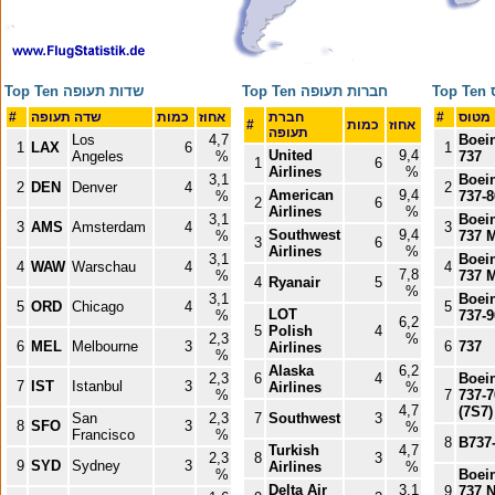
ס
Top Ten חברות תעופה
Top Ten שדות תעופה
מטוס
#
חברת
אחוז
כמות
שדה תעופה
#
אחוז
כמות
#
תעופה
Los
4,7
Boei
1
LAX
6
1
United
9,4
Angeles
%
737
1
6
Airlines
%
3,1
Boei
2
DEN
Denver
4
2
American
9,4
%
737-8
2
6
Airlines
%
3,1
Boei
3
AMS
Amsterdam
4
3
Southwest
9,4
%
737 
3
6
Airlines
%
3,1
Boei
4
WAW
Warschau
4
4
7,8
%
737 
4
Ryanair
5
%
3,1
Boei
5
ORD
Chicago
4
5
LOT
%
737-9
6,2
5
Polish
4
2,3
%
6
MEL
Melbourne
3
6
737
Airlines
%
Alaska
6,2
2,3
6
4
Boei
7
IST
Istanbul
3
Airlines
%
%
7
737-7
4,7
(7S7)
San
2,3
7
Southwest
3
8
SFO
3
%
Francisco
%
8
B737
Turkish
4,7
2,3
8
3
9
SYD
Sydney
3
Airlines
%
%
Boei
Delta Air
3,1
9
737 N