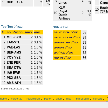
1,6
9
2
10
DUB
Dublin
2
Lines
%
Gene
%
KLM
Boei
10
Royal
3,1
737 
10
2
Dutch
%
Airlines
מידע נוסף
Top Ten מסלול
85
סה"כ שדות תעופה
אחוז
כמות
מסלול טיסה
#
1
MEL-SYD
2
3,1 %
29
סה"כ חברות תעופה
2
LAX-STL
2
3,1 %
23
סה"כ סוגי מטוסים
3
PAE-LAS
1
1,6 %
31
סה"כ מטוסים
4
BER-AMS
1
1,6 %
62
סה"כ מסלולים
5
YQY-YYZ
1
1,6 %
36
סה"כ מדינות
6
ZNE-PER
1
1,6 %
7
SEA-DTW
1
1,6 %
8
IAH-EWR
1
1,6 %
9
PDX-SEA
1
1,6 %
10
AMS-ATH
1
1,6 %
Stand: 08.08.2026 07:07
home
:
vorschau
:
registrieren
:
poster
:
shop
:
links
:
impressum
:
kontakt
: