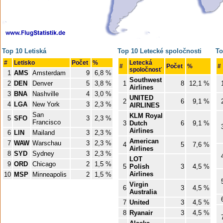
Top 10 Letiská
Top 10 Letecké spoločnosti
To
#
Letisko
Počet
%
Letecká
#
Počet
%
#
spoločnosť
1
AMS
Amsterdam
9
6,8 %
Southwest
2
DEN
Denver
5
3,8 %
1
8
12,1 %
Airlines
3
BNA
Nashville
4
3,0 %
UNITED
2
6
9,1 %
4
LGA
New York
3
2,3 %
AIRLINES
San
KLM Royal
5
SFO
3
2,3 %
Francisco
3
Dutch
6
9,1 %
Airlines
6
LIN
Mailand
3
2,3 %
American
7
WAW
Warschau
3
2,3 %
4
5
7,6 %
Airlines
8
SYD
Sydney
3
2,3 %
LOT
9
ORD
Chicago
2
1,5 %
5
Polish
3
4,5 %
Airlines
10
MSP
Minneapolis
2
1,5 %
Virgin
6
3
4,5 %
Australia
7
United
3
4,5 %
8
Ryanair
3
4,5 %