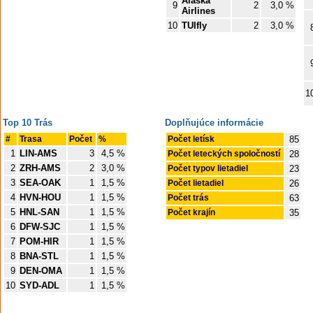
Alaska
9
2
3,0 %
Airlines
10
TUIfly
2
3,0 %
1
Top 10 Trás
Doplňujúce informácie
#
Trasa
Počet
%
Počet letísk
85
1
LIN-AMS
3
4,5 %
Počet leteckých spoločností
28
2
ZRH-AMS
2
3,0 %
Počet typov lietadiel
23
3
SEA-OAK
1
1,5 %
Počet lietadiel
26
4
HVN-HOU
1
1,5 %
Počet trás
63
5
HNL-SAN
1
1,5 %
Počet krajín
35
6
DFW-SJC
1
1,5 %
7
POM-HIR
1
1,5 %
8
BNA-STL
1
1,5 %
9
DEN-OMA
1
1,5 %
10
SYD-ADL
1
1,5 %