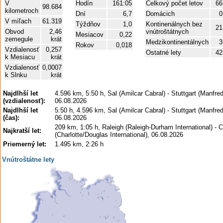
V
Hodín
161:05
Celkový počet letov
66
98.684
kilometroch
Dní
6,7
Domácich
0
V míľach
61.319
Týždňov
1,0
Kontinenálnych bez
21
Obvod
2,46
vnútroštátnych
Mesiacov
0,22
zemegule
krát
Medzikontinentálnych
3
Rokov
0,018
Vzdialenosť
0,257
Ostatné lety
42
k Mesiacu
krát
Vzdialenosť
0,0007
k Slnku
krát
Najdlhší let
4.596 km, 5:50 h, Sal (Amilcar Cabral) - Stuttgart (Manfr
(vzdialenosť):
06.08.2026
Najdlhší let
5:50 h, 4.596 km, Sal (Amilcar Cabral) - Stuttgart (Manfr
(čas):
06.08.2026
209 km, 1:05 h, Raleigh (Raleigh-Durham International) - C
Najkratší let:
(Charlotte/Douglas International), 06.08.2026
Priemerný let:
1.495 km, 2:26 h
Vnútroštátne lety