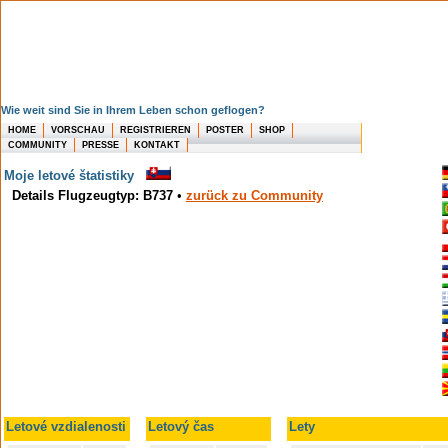
Wie weit sind Sie in Ihrem Leben schon geflogen?
HOME
VORSCHAU
REGISTRIEREN
POSTER
SHOP
COMMUNITY
PRESSE
KONTAKT
Moje letové štatistiky
Details Flugzeugtyp: B737
•
zurück zu Community
Letové vzdialenosti
Letový čas
Lety