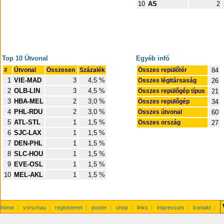
10
AS
2
Top 10 Útvonal
Egyéb infó
#
Útvonal
Összesen
Százalék
Összes repülőtér
84
1
VIE-MAD
3
4,5 %
Összes légitársaság
26
2
OLB-LIN
3
4,5 %
Összes repülőgép típus
21
3
HBA-MEL
2
3,0 %
Összes repülőgép
34
4
PHL-RDU
2
3,0 %
Összes útvonal
60
5
ATL-STL
1
1,5 %
Összes ország
27
6
SJC-LAX
1
1,5 %
7
DEN-PHL
1
1,5 %
8
SLC-HOU
1
1,5 %
9
EVE-OSL
1
1,5 %
10
MEL-AKL
1
1,5 %
home
:
vorschau
:
registrieren
:
poster
:
shop
:
links
:
impressum
:
kontakt
: