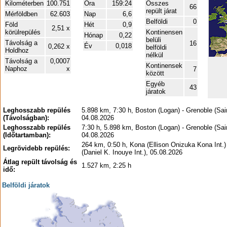
Kilométerben
100.751
Óra
159:24
Összes
66
repült járat
Mérföldben
62.603
Nap
6,6
Belföldi
0
Föld
Hét
0,9
2,51 x
körülrepülés
Kontinensen
Hónap
0,22
belüli
Távolság a
16
Év
0,018
0,262 x
belföldi
Holdhoz
nélkül
Távolság a
0,0007
Kontinensek
Naphoz
x
7
között
Egyéb
43
járatok
Leghosszabb repülés
5.898 km, 7:30 h, Boston (Logan) - Grenoble (Sai
(Távolságban):
04.08.2026
Leghosszabb repülés
7:30 h, 5.898 km, Boston (Logan) - Grenoble (Sai
(Időtartamban):
04.08.2026
264 km, 0:50 h, Kona (Ellison Onizuka Kona Int.)
Legrövidebb repülés:
(Daniel K. Inouye Int.), 05.08.2026
Átlag repült távolság és
1.527 km, 2:25 h
idő:
Belföldi járatok