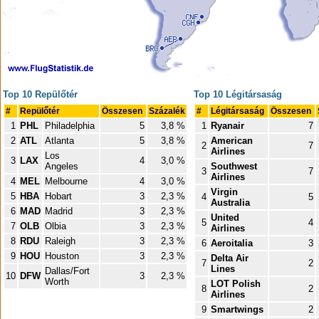
Top 10 Repülőtér
Top 10 Légitársaság
#
Repülőtér
Összesen
Százalék
#
Légitársaság
Összesen
1
PHL
Philadelphia
5
3,8 %
1
Ryanair
7
2
ATL
Atlanta
5
3,8 %
American
2
7
Airlines
Los
3
LAX
4
3,0 %
Angeles
Southwest
3
7
Airlines
4
MEL
Melbourne
4
3,0 %
Virgin
5
HBA
Hobart
3
2,3 %
4
5
Australia
6
MAD
Madrid
3
2,3 %
United
5
4
7
OLB
Olbia
3
2,3 %
Airlines
8
RDU
Raleigh
3
2,3 %
6
Aeroitalia
3
9
HOU
Houston
3
2,3 %
Delta Air
7
2
Lines
Dallas/Fort
10
DFW
3
2,3 %
Worth
LOT Polish
8
2
Airlines
9
Smartwings
2