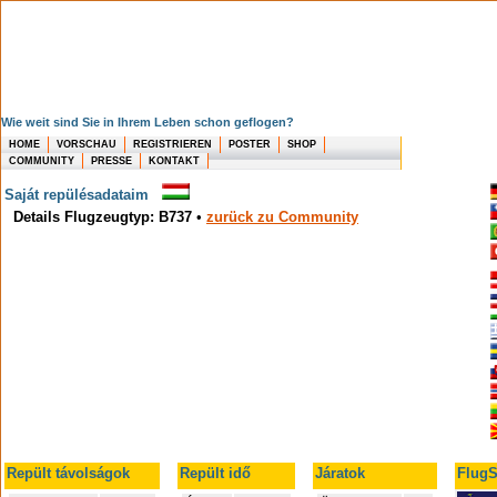
Wie weit sind Sie in Ihrem Leben schon geflogen?
HOME
VORSCHAU
REGISTRIEREN
POSTER
SHOP
COMMUNITY
PRESSE
KONTAKT
Saját repülésadataim
Details Flugzeugtyp: B737
•
zurück zu Community
Repült távolságok
Repült idő
Járatok
FlugS